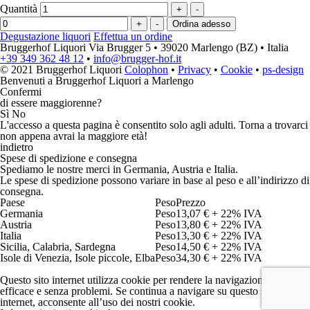
Quantità
+
-
+
-
Degustazione liquori
Effettua un ordine
Bruggerhof Liquori
Via Brugger 5
•
39020 Marlengo (BZ)
•
Italia
+39 349 362 48 12
•
info@brugger-hof.it
© 2021 Bruggerhof Liquori
Colophon
•
Privacy
•
Cookie
•
ps-design
Benvenuti a Bruggerhof Liquori a Marlengo
Confermi
di essere maggiorenne?
Sì
No
L'accesso a questa pagina è consentito solo agli adulti. Torna a trovarci
non appena avrai la maggiore età!
indietro
Spese di spedizione e consegna
Spediamo le nostre merci in
Germania
,
Austria
e
Italia
.
Le spese di spedizione possono variare in base al peso e all’indirizzo di
consegna.
Paese
Prezzo
Germania
13,07 € + 22% IVA
Austria
13,80 € + 22% IVA
Italia
13,30 € + 22% IVA
Sicilia, Calabria, Sardegna
14,50 € + 22% IVA
Isole di Venezia, Isole piccole, Elba
34,30 € + 22% IVA
Questo sito internet utilizza cookie per rendere la navigazione su esso
efficace e senza problemi. Se continua a navigare su questo sito
internet, acconsente all’uso dei nostri cookie.