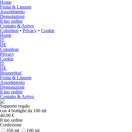
Home
Frutta & Liquore
Assortimento
Degustazioni
Il tuo ordine
Contatto & Arrivo
Colophon
•
Privacy
•
Cookie
Home
IT
DE
Colophon
Privacy
Cookie
IT
DE
Bruggerhof
Frutta & Liquore
Assortimento
Degustazioni
Il tuo ordine
Contatto & Arrivo
Supporto regalo
con 4 bottiglie da 100 ml
40,00 €
Il tuo ordine
Confezione
350 ml
100 ml