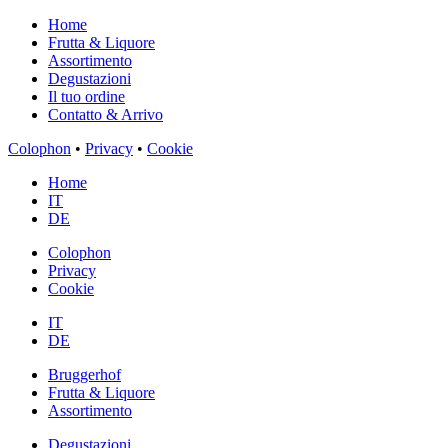
Home
Frutta & Liquore
Assortimento
Degustazioni
Il tuo ordine
Contatto & Arrivo
Colophon
•
Privacy
•
Cookie
Home
IT
DE
Colophon
Privacy
Cookie
IT
DE
Bruggerhof
Frutta & Liquore
Assortimento
Degustazioni