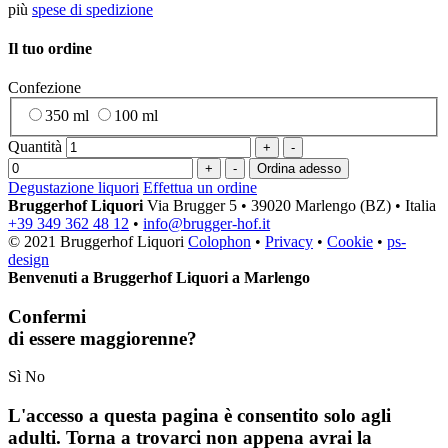
più
spese di spedizione
Il tuo ordine
Confezione
350 ml
100 ml
Quantità
+
-
+
-
Degustazione liquori
Effettua un ordine
Bruggerhof Liquori
Via Brugger 5
•
39020 Marlengo (BZ)
•
Italia
+39 349 362 48 12
•
info@brugger-hof.it
© 2021 Bruggerhof Liquori
Colophon
•
Privacy
•
Cookie
•
ps-
design
Benvenuti a Bruggerhof Liquori a Marlengo
Confermi
di essere maggiorenne?
Sì
No
L'accesso a questa pagina è consentito solo agli
adulti. Torna a trovarci non appena avrai la